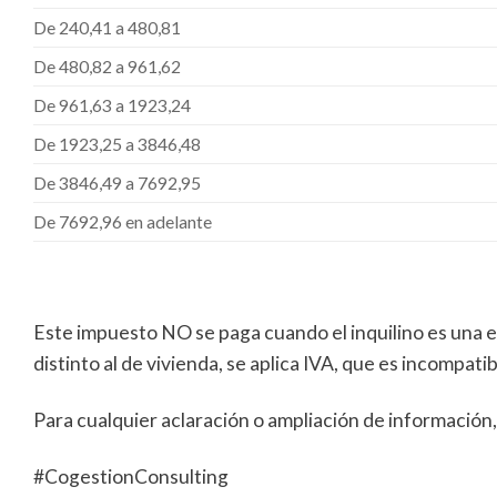
De 240,41 a 480,81
De 480,82 a 961,62
De 961,63 a 1923,24
De 1923,25 a 3846,48
De 3846,49 a 7692,95
De 7692,96 en adelante
Este impuesto NO se paga cuando el inquilino es una 
distinto al de vivienda, se aplica IVA, que es incompati
Para cualquier aclaración o ampliación de información
#CogestionConsulting