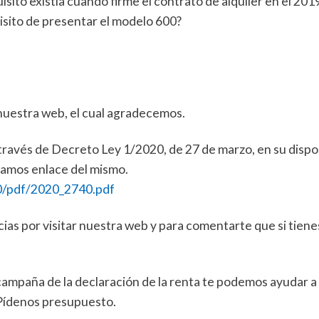
isito existía cuando firme el contrato de alquiler en el 201
uisito de presentar el modelo 600?
nuestra web, el cual agradecemos.
través de Decreto Ley 1/2020, de 27 de marzo, en su dispo
ntamos enlace del mismo.
0/pdf/2020_2740.pdf
as por visitar nuestra web y para comentarte que si tiene
campaña de la declaración de la renta te podemos ayudar a
 Pídenos presupuesto.