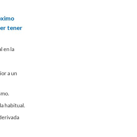
róximo
der tener
l en la
ior a un
smo.
a habitual.
derivada