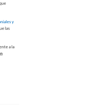
 que
niales y
ue las
ente a la
én