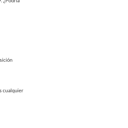
9. ¿Podría
sición
s cualquier