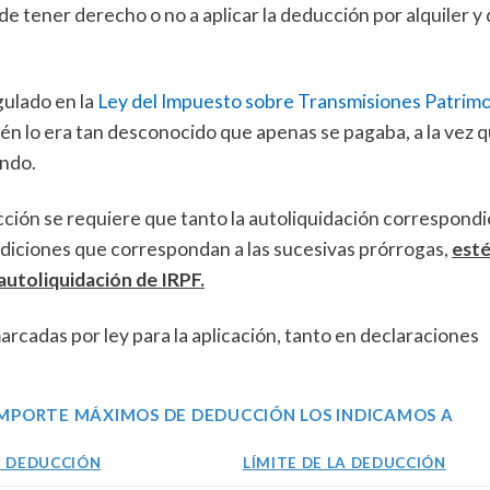
de tener derecho o no a aplicar la deducción por alquiler y
gulado en la
Ley del Impuesto sobre Transmisiones Patrimo
ién lo era tan desconocido que apenas se pagaba, a la vez q
ndo.
cción se requiere que tanto la autoliquidación correspondi
adiciones que correspondan a las sucesivas prórrogas,
est
autoliquidación de IRPF.
rcadas por ley para la aplicación, tanto en declaraciones
 IMPORTE MÁXIMOS DE DEDUCCIÓN LOS INDICAMOS A
 DEDUCCIÓN
LÍMITE DE LA DEDUCCIÓN