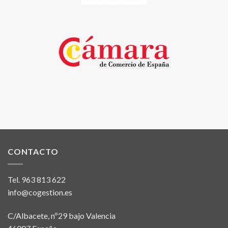
CONTACTO
Tel.
963 813 622
info@cogestion.es
C/Albacete, nº29 bajo Valencia