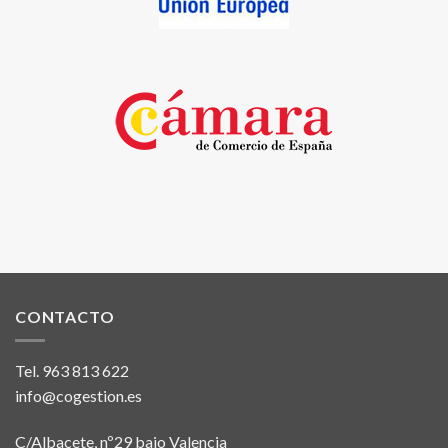
CONTACTO
Tel.
963 813 622
info@cogestion.es
C/Albacete, nº29 bajo Valencia