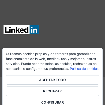
Utilizamos cookies propias y de terceros para garantizar el
SÍGUENOS EN FACEBOOK
funcionamiento de la web, medir su uso y mejorar nuestros
servicios. Puede aceptar todas las cookies, rechazar las no
necesarias o configurar sus preferencias.
Política de cookies
ACEPTAR TODO
Aviso legal y política de privacidad
INICIO
SOBRE NOSOTROS
SERVICIOS
CAMPAÑA DE LA RENTA
RECHAZAR
BLOG
CONTACTO
Copyright 2026 ©
ARVISA CONSULTORES DE GESTIÓN, S.L.
CONFIGURAR