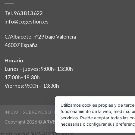
Tel.
963 813 622
info@cogestion.es
C/Albacete, nº29 bajo Valencia
46007 España
Horario
:
Lunes – jueves: 9:00h–13:30h
17:00h–19:30h
Viernes: 9:00h – 13:30h
Utilizamos cookies propias y de terce
funcionamiento de la web, medir su u
INICIO
SOBRE NOSOTROS
SERVICIOS
CAMPAÑA DE LA R
servicios. Puede aceptar todas las co
Copyright 2026 ©
ARVISA CONSULTORES DE GESTIÓN, S.L.
necesarias o configurar sus preferenc
gtag('config', 'AW-419339380');