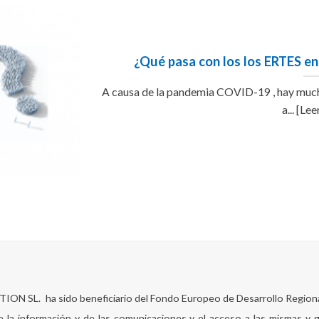
¿Qué pasa con los los ERTES en
A causa de la pandemia COVID-19 , hay muc
a... [Le
SL. ha sido beneficiario del Fondo Europeo de Desarrollo Regional 
de la información y de las comunicaciones y el acceso a las mismas y g