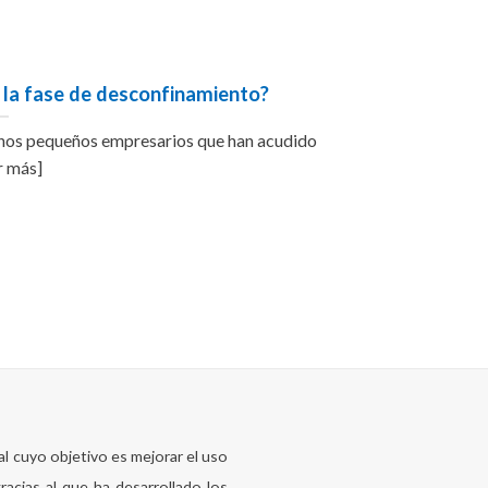
 la fase de desconfinamiento?
hos pequeños empresarios que han acudido
er más]
cuyo objetivo es mejorar el uso
racias al que ha desarrollado los